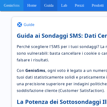
Genio
Sms
Home
Guida
Lab
Prezzi
Prodotti
support
Guide
Guida ai Sondaggi SMS: Dati Cer
Perché scegliere l'SMS per i tuoi sondaggi? La r
sono vulnerabili: basta cancellare i cookie o ca
falsare i risultati.
Con
GenioSms
, ogni voto è legato a un numer
tuoi dati statisticamente solidi e praticament
una precisione superiore per indagini politiche,
soddisfazione cliente (Customer Satisfaction).
La Potenza dei Sottosondaggi Il