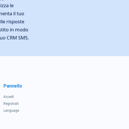
izza le
enta il tuo
lle risposte
stito in modo
 tuo CRM SMS.
Pannello
Accedi
Registrati
Language