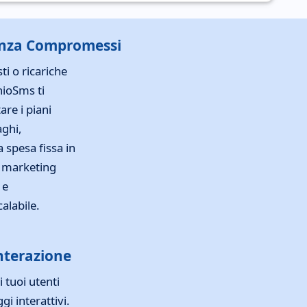
enza Compromessi
ti o ricariche
ioSms ti
are i piani
aghi,
spesa fissa in
 marketing
 e
alabile.
nterazione
i tuoi utenti
i interattivi.