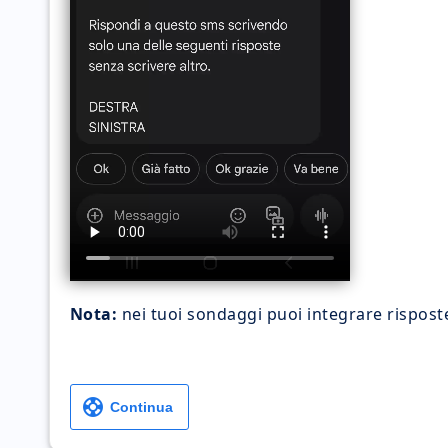
Nota:
nei tuoi sondaggi puoi integrare rispost
support
Continua