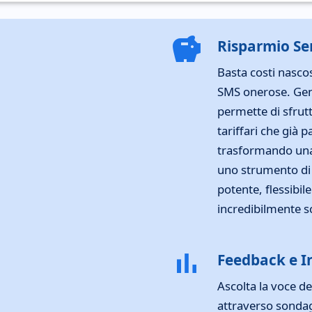
savings
Risparmio S
Basta costi nascos
SMS onerose. Gen
permette di sfrutt
tariffari che già p
trasformando una 
uno strumento di
potente, flessibile
incredibilmente sc
bar_chart
Feedback e I
Ascolta la voce de
attraverso sondagg